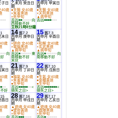
壬子日
乙未月 癸丑日
丙申月 甲寅日
期
期
女40歲
●天醫:女40歲
●天醫:女40歲
道
×朱雀黑道
×天刑黑道
×死甲旬
▲病甲旬
吉凶
向
吉凶
西移動不好
立秋21時8分鐘
14
15
1
舊7.2
舊7.3
己未日
丙申月 庚申日
丙申月 辛酉日
期
期
40歲
×絕命:女40歲
×和解:女40歲
道
×電腦黑道
×玄武黑道
旬
▲病甲旬
▲病甲旬
向
吉凶
東
吉凶
向
不好
南移動不好
南移動不好
末伏
21
22
8
舊7.9
舊7.10
丙寅日
丙申月 丁卯日
丙申月 戊辰日
期
期
40歲
●福氣:女40歲
●生氣:女40歲
道
×朱雀黑道
●金櫃黃道
●生甲旬
●生甲旬
吉凶
<
吉凶
<
動不好
損失之日>
損失之日>
28
29
15
舊7.16
舊7.17
癸酉日
丙申月 甲戌日
丙申月 乙亥日
期
期
40歲
▲遊魂:女40歲
▲遊魂:女40歲
道
●使命黃道
×救陣黑道
×死甲旬
×死甲旬
向
吉凶
吉凶