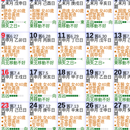
乙未月 戊申日
乙未月 己酉日
乙未月 庚戌日
乙未月 辛亥日
乙未月 
期
期
期
期
期
×絕命:女40歲
×和解:女40歲
▲遊魂:女40歲
▲遊魂:女40歲
▲歸國:
●使命黃道
×救陣黑道
●青龍黃道
●明堂黃道
×天刑黑
×死甲旬
×死甲旬
×死甲旬
×死甲旬
×死甲旬
吉凶
<
吉凶
向
吉凶
東
吉凶
向
吉凶
損失之日>
東移動不好
南移動不好
南移動不好
9
10
11
12
13
舊6.27
舊6.28
舊6.29
舊6.30
舊7.
丙申月 乙卯日
丙申月 丙辰日
丙申月 丁巳日
丙申月 戊午日
丙申月 
期
期
期
期
期
●福氣:女40歲
●生氣:女40歲
●生氣:女40歲
▲斷肢:女40歲
×絕命:女
×朱雀黑道
●金櫃黃道
●大德黃道
×白虎黑道
●玉堂黃
▲病甲旬
▲病甲旬
▲病甲旬
▲病甲旬
▲病甲
吉凶
吉凶
吉凶
<
吉凶
<
吉凶
向北移動不好
東北移動不好
損失之日>
損失之日>
東移動
16
17
18
19
20
舊7.4
舊7.5
舊7.6
舊7.7
舊7.
丙申月 壬戌日
丙申月 癸亥日
丙申月 甲子日
丙申月 乙丑日
丙申月 
期
期
期
期
期
▲遊魂:女40歲
▲遊魂:女40歲
▲歸國:女40歲
●天醫:女40歲
●天醫:女
●使命黃道
×救陣黑道
●青龍黃道
●明堂黃道
×天刑黑
▲病甲旬
▲病甲旬
●生甲旬
●生甲旬
●生甲旬
吉凶
吉凶
向
吉凶
吉凶
吉凶
西移動不好
向北移動不好
東北移
23
24
25
26
27
舊7.11
舊7.12
舊7.13
舊7.14
舊7.
丙申月 己巳日
丙申月 庚午日
丙申月 辛未日
丙申月 壬申日
丙申月 
期
期
期
期
期
●生氣:女40歲
▲斷肢:女40歲
×絕命:女40歲
×絕命:女40歲
×和解:女
●大德黃道
×白虎黑道
●玉堂黃道
×電腦黑道
×玄武黑
●生甲旬
●生甲旬
●生甲旬
●生甲旬
●生甲旬
吉凶
向
吉凶
東
吉凶
向
吉凶
吉凶