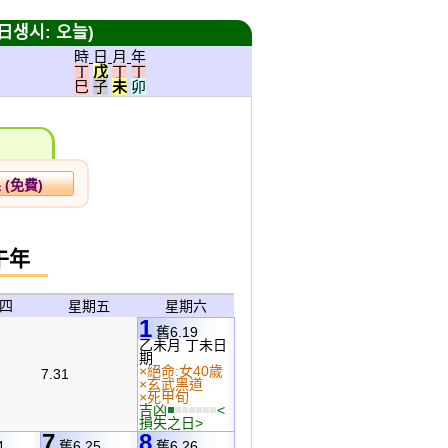
日생시: 오늘)
時 日 月 年
丁
戊
丁
丁
巳
子
未
卯
午年
四
星期五
星期六
1
舊6.19
乙未月 丁未日
期
×絕命:女40歲
7.31
×玄武黑道
×死甲旬
吉凶
<
損失之日>
7
8
4
舊6.25
舊6.26