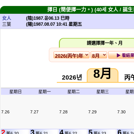
擇日 (簡便擇一力。) (40세 女人 / 誕生
女人
(陰)1987.윤06.13 巳時
三葉
(陽)1987.08.07 10:41 星期五
請選擇擇一年、月
8月
2026년
丙
星期日
星期一
星期二
星期三
星期
7.26
7.27
7.28
7.29
7.30
2
3
4
5
6
舊6.20
舊6.21
舊6.22
舊6.23
舊6.2