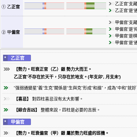
乙正官'支
① 乙
正官
乙正官'是'
甲偏官'支
甲偏官'是
② 甲
偏官
甲偏官'是
甲偏官'是'
*
乙正官
【勢力。旺衰正官（乙）銀 勢力大而王。
乙正官’不存在於天干，只存在於地支。(年支卯', 月支未')
“强弱通變星”義“生克”關係是“生與克”形成“和諧”，成為“中和”就
【喜忌】
對四柱喜忌沒有太大影響。
【綜合吉凶】
整體來說，四柱是必要的吉辰。
*
甲偏官
【勢力。旺衰偏官（甲）銀 屬於勢力旺盛的班機。