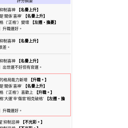
評分摘要
'抑制喜神
【名譽上升】
是‘關係’喜神’
【名譽上升】
'格（'正格'）變壞
【左遷・擔憂】
】
升職運好。
'抑制喜神
【名譽上升】
很差。
'抑制喜神
【名譽上升】
】
出世運不好但有官運。
'的格局能力新增
【升職。】
是‘關係’喜神’
【名譽上升】
'格（'正格'）喜歡上
【升職。】
格'大運’辛’傷官'相克破格'
【左遷・擔
】
升職運好。
星'抑制忌神
【不光彩。】