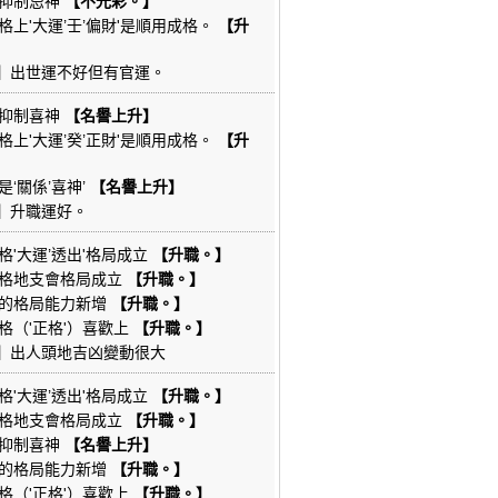
'抑制忌神
【不光彩。】
格上'大運’壬’偏財'是順用成格。
【升
】
出世運不好但有官運。
'抑制喜神
【名譽上升】
格上'大運’癸’正財'是順用成格。
【升
是‘關係’喜神’
【名譽上升】
】
升職運好。
格'大運’透出'格局成立
【升職。】
官格地支會格局成立
【升職。】
'的格局能力新增
【升職。】
'格（'正格'）喜歡上
【升職。】
】
出人頭地吉凶變動很大
格'大運’透出'格局成立
【升職。】
官格地支會格局成立
【升職。】
'抑制喜神
【名譽上升】
'的格局能力新增
【升職。】
'格（'正格'）喜歡上
【升職。】