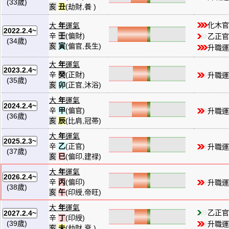
(33歲)
亥
丑
(劫財,養 )
化木官
大
年
運氣
2022.2.4~
辛
壬
(偏財)
乙正官
(34歲)
亥
寅
(偏官,長生)
升職運
大
年
運氣
2023.2.4~
辛
癸
(正財)
升職運
(35歲)
亥
卯
(正官,沐浴)
大
年
運氣
2024.2.4~
辛
甲
(偏官)
升職運
(36歲)
亥
辰
(比肩,冠帯)
大
年
運氣
2025.2.3~
辛
乙
(正官)
升職運
(37歲)
亥
巳
(偏印,建禄)
大
年
運氣
2026.2.4~
辛
丙
(偏印)
升職運
(38歲)
亥
午
(印綬,帝旺)
大
年
運氣
乙正官
2027.2.4~
辛
丁
(印綬)
(39歲)
升職運
亥
未
(劫財,衰 )