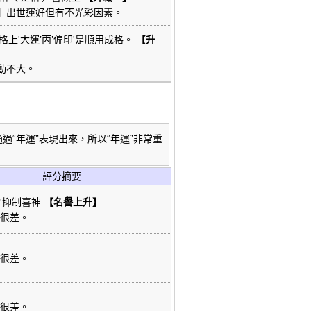
】
出世運好但有不光彩因素。
格上'大運’丙’偏印'是順用成格。
【升
動不大。
過“年運”表現出來，所以“年運”非常重
評分摘要
'抑制喜神
【名譽上升】
很差。
很差。
很差。