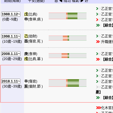
期間(陽曆)
干支(通變)
惡 ◀-成功 福氣-▶ 好
乙正官
戊
(比肩)
乙正官’
1988.1.12~
申
(食神,病 )
(0歲~9歲)
乙正官
【綜合
己
(劫財)
乙正官
1998.1.11~
酉
(傷官,死 )
(10歲~19歲)
升職運
庚
(食神)
乙正官
2008.1.11~
戌
(比肩,墓 )
(20歲~29歲)
【綜合
乙正官
乙正官’
辛
(傷官)
2018.1.11~
乙正官
亥
(偏財,節 )
(30歲~39歲)
乙正官'
憂】
【綜合
化木官